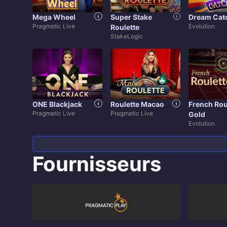
Mega Wheel
Super Stake
Dream Cat
Pragmatic Live
Evolution
Roulette
StakeLogic
ONE Blackjack
Roulette Macao
French Rou
Pragmatic Live
Pragmatic Live
Gold
Evolution
Fournisseurs