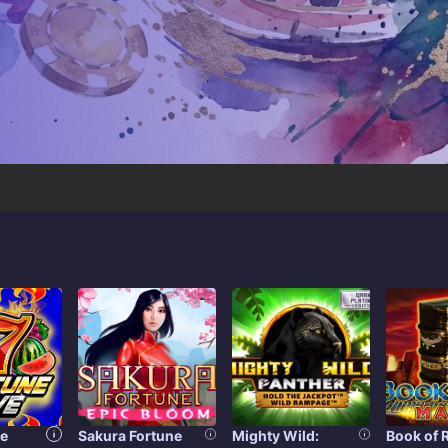
ve
Sakura Fortune
Mighty Wild:
Book of 