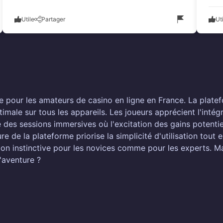
Utile
Partager
Ut
e pour les amateurs de casino en ligne en France. La platef
imale sur tous les appareils. Les joueurs apprécient l'int
re des sessions immersives où l'excitation des gains potenti
e de la plateforme priorise la simplicité d'utilisation tout
on instinctive pour les novices comme pour les experts. Ma
'aventure ?