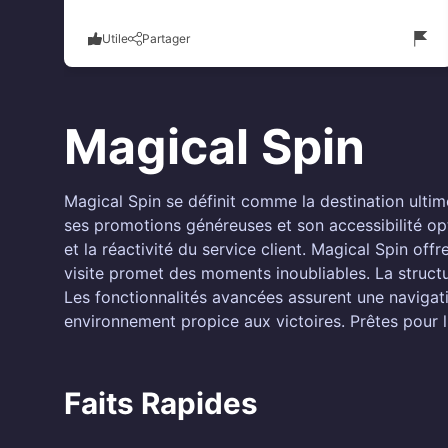
Utile
Partager
Magical Spin
Magical Spin se définit comme la destination ultim
ses promotions généreuses et son accessibilité opt
et la réactivité du service client. Magical Spin off
visite promet des moments inoubliables. La structur
Les fonctionnalités avancées assurent une navigati
environnement propice aux victoires. Prêtes pour l
Faits Rapides