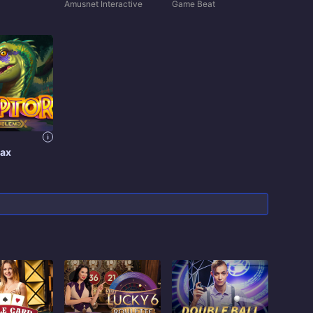
Amusnet Interactive
Game Beat
ax