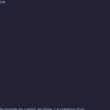
gne.
le monde du casino en ligne. La création d'un