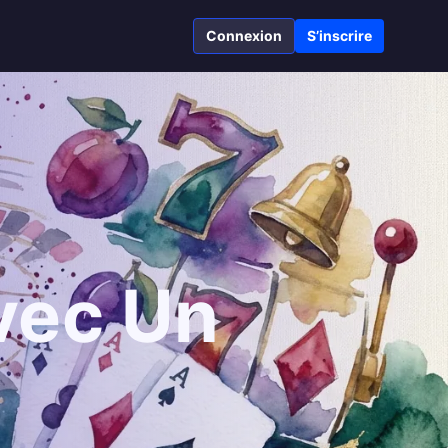
Connexion
S’inscrire
vec Un