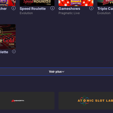
cher
Speed Roulette
Gameshows
Triple C
Evolution
Pragmatic Live
Evolution
lette
Voir plus